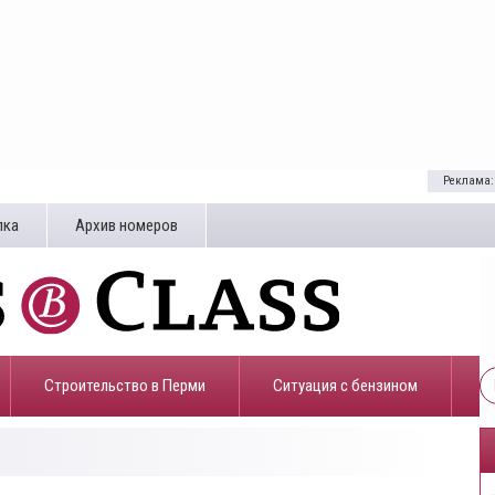
Реклама:
лка
Архив номеров
Строительство в Перми
​Ситуация с бензином