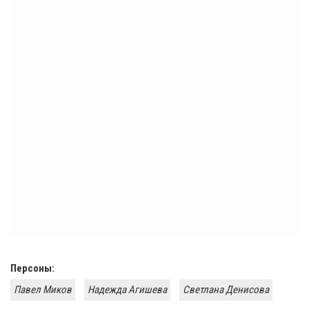
Персоны:
Павел Миков
Надежда Агишева
Светлана Денисова