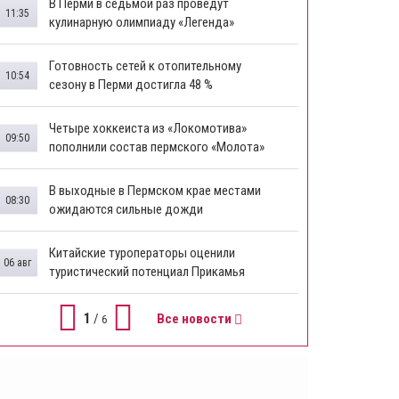
В Перми в седьмой раз проведут
11:35
кулинарную олимпиаду «Легенда»
Готовность сетей к отопительному
10:54
сезону в Перми достигла 48 %
Четыре хоккеиста из «Локомотива»
09:50
пополнили состав пермского «Молота»
В выходные в Пермском крае местами
08:30
ожидаются сильные дожди
Китайские туроператоры оценили
06 авг
туристический потенциал Прикамья
1
/
Все новости
6