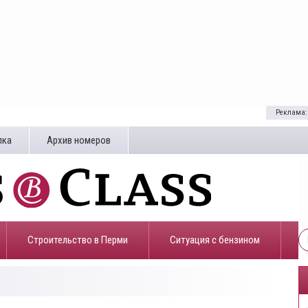
Реклама:
лка
Архив номеров
Строительство в Перми
​Ситуация с бензином