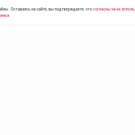
лы . Оставаясь на сайте, вы подтверждаете, что
согласны на их испол
анных