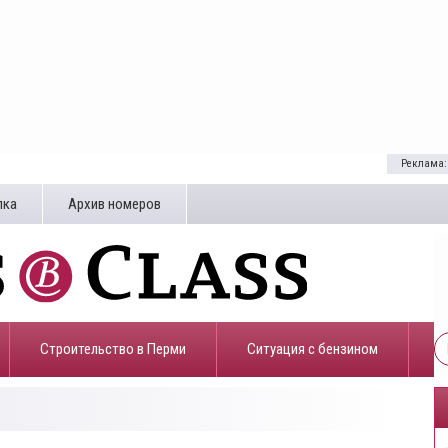
Реклама:
лка
Архив номеров
Строительство в Перми
​Ситуация с бензином