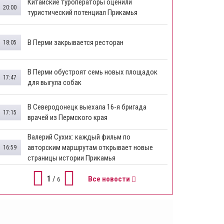
Китайские туроператоры оценили
20:00
туристический потенциал Прикамья
В Перми закрывается ресторан
18:05
​В Перми обустроят семь новых площадок
17:47
для выгула собак
В Северодонецк выехала 16-я бригада
17:15
врачей из Пермского края
​Валерий Сухих: каждый фильм по
авторским маршрутам открывает новые
16:59
страницы истории Прикамья
1
/
Все новости
6