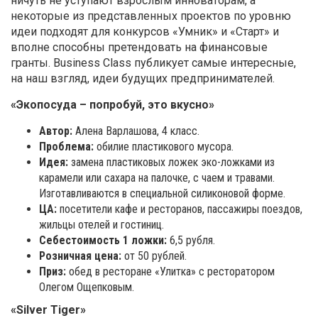
ничуть не уступают взрослым инноваторам, а
некоторые из представленных проектов по уровню
идеи подходят для конкурсов «Умник» и «Старт» и
вполне способны претендовать на финансовые
гранты. Business Class публикует самые интересные,
на наш взгляд, идеи будущих предпринимателей.
«Экопосуда – попробуй, это вкусно»
Автор:
Алена Варлашова, 4 класс.
Проблема:
обилие пластикового мусора.
Идея:
замена пластиковых ложек эко-ложками из
карамели или сахара на палочке, с чаем и травами.
Изготавливаются в специальной силиконовой форме.
ЦА:
посетители кафе и ресторанов, пассажиры поездов,
жильцы отелей и гостиниц.
Себестоимость 1 ложки:
6,5 рубля.
Розничная цена:
от 50 рублей.
Приз:
обед в ресторане «Улитка» с ресторатором
Олегом Ощепковым.
«Silver Tiger»