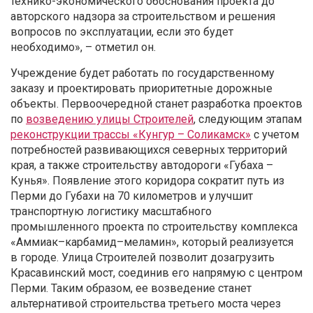
технико-экономического обоснования проекта до
авторского надзора за строительством и решения
вопросов по эксплуатации, если это будет
необходимо», – отметил он.
Учреждение будет работать по государственному
заказу и проектировать приоритетные дорожные
объекты. Первоочередной станет разработка проектов
по
возведению улицы Строителей
, следующим этапам
реконструкции трассы «Кунгур – Соликамск»
с учетом
потребностей развивающихся северных территорий
края, а также строительству автодороги «Губаха –
Кунья». Появление этого коридора сократит путь из
Перми до Губахи на 70 километров и улучшит
транспортную логистику масштабного
промышленного проекта по строительству комплекса
«Аммиак–карбамид–меламин», который реализуется
в городе. Улица Строителей позволит дозагрузить
Красавинский мост, соединив его напрямую с центром
Перми. Таким образом, ее возведение станет
альтернативой строительства третьего моста через