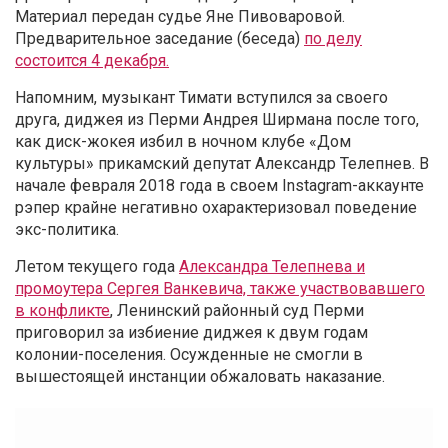
Материал передан судье Яне Пивоваровой.
Предварительное заседание (беседа)
по делу
состоится 4 декабря.
Напомним, музыкант Тимати вступился за своего
друга, диджея из Перми Андрея Ширмана после того,
как диск-жокея избил в ночном клубе «Дом
культуры» прикамский депутат Александр Телепнев. В
начале февраля 2018 года в своем Instagram-аккаунте
рэпер крайне негативно охарактеризовал поведение
экс-политика.
Летом текущего года
Александра Телепнева и
промоутера Сергея Ванкевича, также участвовавшего
в конфликте
, Ленинский районный суд Перми
приговорил за избиение диджея к двум годам
колонии-поселения. Осужденные не смогли в
вышестоящей инстанции обжаловать наказание.