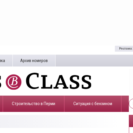
Реклама:
лка
Архив номеров
Строительство в Перми
​Ситуация с бензином