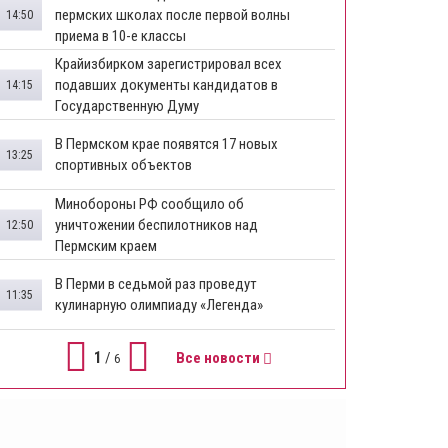
пермских школах после первой волны
14:50
приема в 10-е классы
Крайизбирком зарегистрировал всех
подавших документы кандидатов в
14:15
Государственную Думу
​В Пермском крае появятся 17 новых
13:25
спортивных объектов
Минобороны РФ сообщило об
уничтожении беспилотников над
12:50
Пермским краем
В Перми в седьмой раз проведут
11:35
кулинарную олимпиаду «Легенда»
1
/
Все новости
6