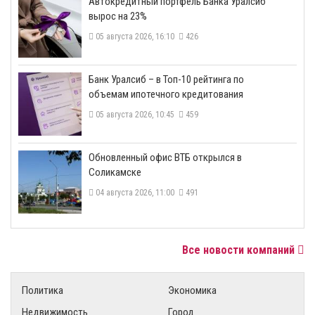
​Автокредитный портфель Банка Уралсиб
вырос на 23%
05 августа 2026, 16:10
426
​Банк Уралсиб – в Топ-10 рейтинга по
объемам ипотечного кредитования
05 августа 2026, 10:45
459
​Обновленный офис ВТБ открылся в
Соликамске
04 августа 2026, 11:00
491
Все новости компаний
Политика
Экономика
Недвижимость
Город