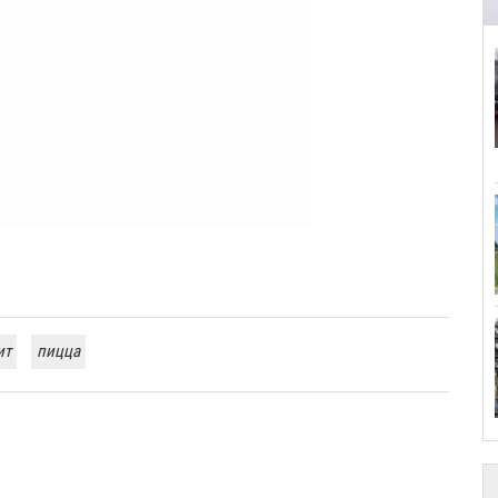
ит
пицца