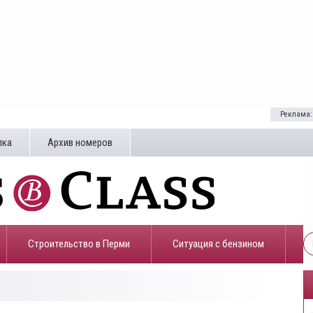
Реклама:
лка
Архив номеров
Строительство в Перми
​Ситуация с бензином