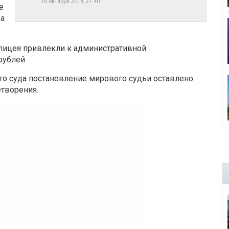
15 октября 2018, 21:40
е
за
лицея привлекли к административной
рублей.
о суда постановление мирового судьи оставлено
етворения.