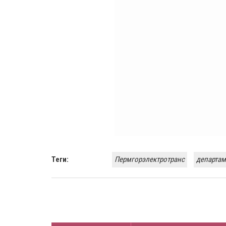
Теги:
Пермгорэлектротранс
департам