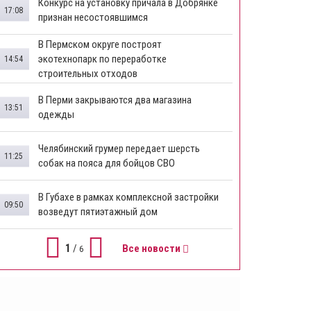
Конкурс на установку причала в Добрянке
17:08
признан несостоявшимся
В Пермском округе построят
экотехнопарк по переработке
14:54
строительных отходов
В Перми закрываются два магазина
13:51
одежды
Челябинский грумер передает шерсть
11:25
собак на пояса для бойцов СВО
В Губахе в рамках комплексной застройки
09:50
возведут пятиэтажный дом
1
/
Все новости
6