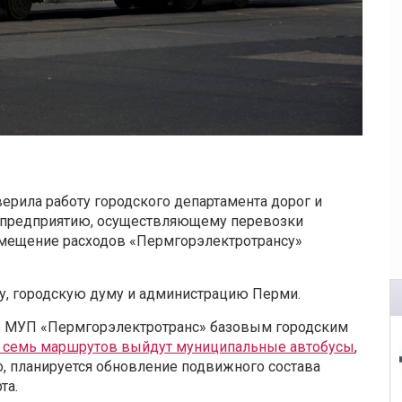
ерила работу городского департамента дорог и
ий предприятию, осуществляющему перевозки
змещение расходов «Пермгорэлектротрансу»
у, городскую думу и администрацию Перми.
ть МУП «Пермгорэлектротранс» базовым городским
на семь маршрутов выйдут муниципальные автобусы
,
о, планируется обновление подвижного состава
та.