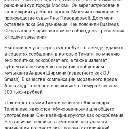
районный суд города Москвы. Он зарегистрирован в
канцелярии судебного органа. Материал находится в
производстве судьи Яны Пивоваровой. Документ
оставлен пока без движения. Как пояснили Business
Class в канцелярии, истцом не соблюдены требования
к подаче заявления.
Бывший депутат через суд требует от звезды удалить
в соцсетях сообщения, в которых Тимати, по мнению
экс-политика, оскорбляет его, а также излагает
субъективное видение ситуации с избиением
музыканта Андрея Ширмана (известного как DJ
Smash). В качестве компенсации морального вреда
Александр Телепнев взыскивает с Тимура Юнусова
300 тысяч рублей.
«Слова, которыми Тимати называет Александра
Телепнева, являются табуированными для общего
употребления. Они квалифицируются как оскорбления.
Неприличная лексика с тематикой сексуальной
доминации, полового акта, половых отклонений,