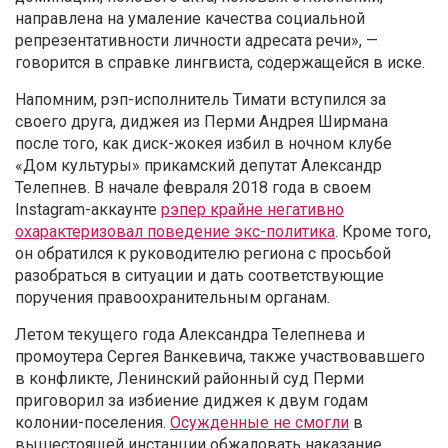
направлена на умаление качества социальной
репрезентативности личности адресата речи», —
говорится в справке лингвиста, содержащейся в иске.
Напомним, рэп-исполнитель Тимати вступился за
своего друга, диджея из Перми Андрея Ширмана
после того, как диск-жокея избил в ночном клубе
«Дом культуры» прикамский депутат Александр
Телепнев. В начале февраля 2018 года в своем
Instagram-аккаунте
рэпер крайне негативно
охарактеризовал поведение экс-политика
. Кроме того,
он обратился к руководителю региона с просьбой
разобраться в ситуации и дать соответствующие
поручения правоохранительным органам.
Летом текущего года Александра Телепнева и
промоутера Сергея Ванкевича, также участвовавшего
в конфликте, Ленинский районный суд Перми
приговорил за избиение диджея к двум годам
колонии-поселения.
Осужденные не смогли
в
вышестоящей инстанции обжаловать наказание.