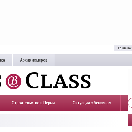
Реклама:
лка
Архив номеров
Строительство в Перми
​Ситуация с бензином