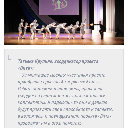
Татьяна Крупина, координатор проекта
«Вита»:
– За минувшие месяцы участники проекта
приобрели серьезный творческий опыт.
Ребята поверили в свои силы, проявляли
усердие на репетициях и стали настоящим
коллективом. Я надеюсь, что они и дальше
будут проявлять свои способности и таланты,
а волонтеры и преподаватели проекта «Вита»
продолжат им в этом помогать.