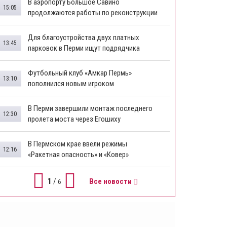
В аэропорту Большое Савино
15:05
продолжаются работы по реконструкции
Для благоустройства двух платных
13:45
парковок в Перми ищут подрядчика
Футбольный клуб «Амкар Пермь»
13:10
пополнился новым игроком
В Перми завершили монтаж последнего
12:30
пролета моста через Егошиху
В Пермском крае ввели режимы
12:16
«Ракетная опасность» и «Ковер»
1
/
Все новости
6