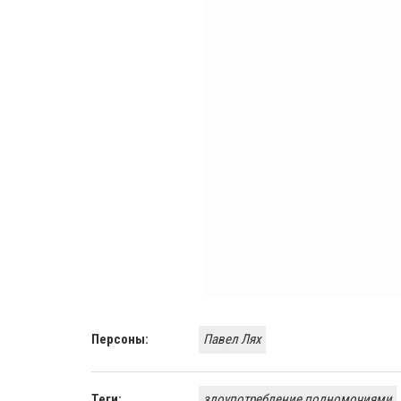
Персоны:
Павел Лях
Теги:
злоупотребление полномочиями