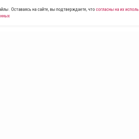
лы . Оставаясь на сайте, вы подтверждаете, что
согласны на их испол
анных