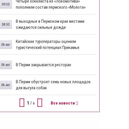
Четыре хоккеиста из «Локомотива»
09:50
пополнили состав пермского «Молота»
В выходные в Пермском крае местами
08:30
ожидаются сильные дожди
Китайские туроператоры оценили
06 авг
туристический потенциал Прикамья
В Перми закрывается ресторан
06 авг
​В Перми обустроят семь новых площадок
06 авг
для выгула собак
1
/
Все новости
6