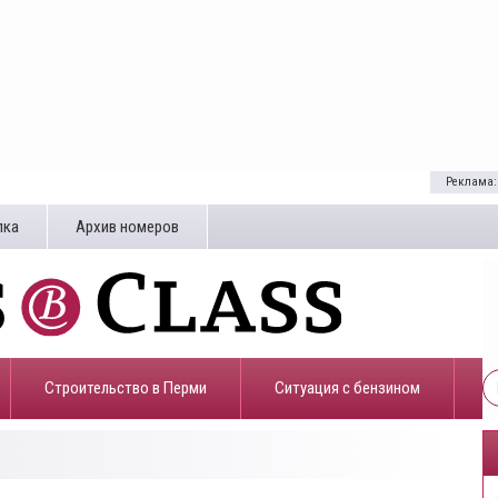
Реклама:
лка
Архив номеров
Строительство в Перми
​Ситуация с бензином