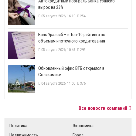
​Автокредитный портфель Банка Уралсиб
вырос на 23%
05 августа 2026, 16:10
254
​Банк Уралсиб – в Топ-10 рейтинга по
объемам ипотечного кредитования
05 августа 2026, 10:45
295
​Обновленный офис ВТБ открылся в
Соликамске
04 августа 2026, 11:00
376
Все новости компаний
Политика
Экономика
Недвижимость
Город