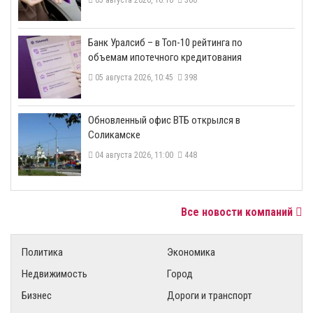
05 августа 2026, 16:10
360
​Банк Уралсиб – в Топ-10 рейтинга по
объемам ипотечного кредитования
05 августа 2026, 10:45
398
​Обновленный офис ВТБ открылся в
Соликамске
04 августа 2026, 11:00
448
Все новости компаний
Политика
Экономика
Недвижимость
Город
Бизнес
Дороги и транспорт