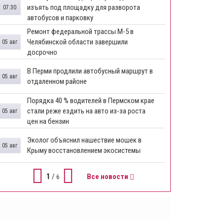
изъять под площадку для разворота
07:30
автобусов и парковку
Ремонт федеральной трассы М-5 в
Челябинской области завершили
05 авг
досрочно
​В Перми продлили автобусный маршрут в
05 авг
отдаленном районе
​Порядка 40 % водителей в Пермском крае
стали реже ездить на авто из-за роста
05 авг
цен на бензин
Эколог объяснил нашествие мошек в
05 авг
Крыму восстановлением экосистемы
1
/
Все новости
6