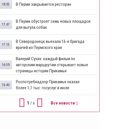
В Перми закрывается ресторан
18:05
​В Перми обустроят семь новых площадок
17:47
для выгула собак
В Северодонецк выехала 16-я бригада
17:15
врачей из Пермского края
​Валерий Сухих: каждый фильм по
авторским маршрутам открывает новые
16:59
страницы истории Прикамья
Роспотребнадзор Прикамья оказал
16:40
более 1,1 тыс. госуслуг в июле
1
/
Все новости
6