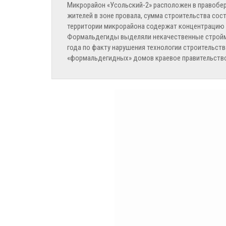
Микрорайон «Усольский-2» расположен в правобер
жителей в зоне провала, сумма строительства сос
территории микрорайона содержат концентрацию 
Формальдегиды выделяли некачественные стройма
года по факту нарушения технологии строительст
«формальдегидных» домов краевое правительство 