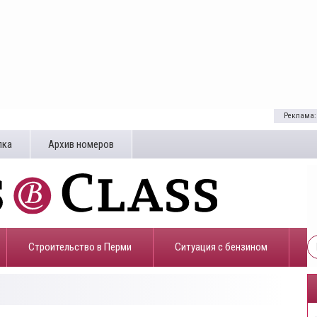
Реклама:
лка
Архив номеров
Строительство в Перми
​Ситуация с бензином