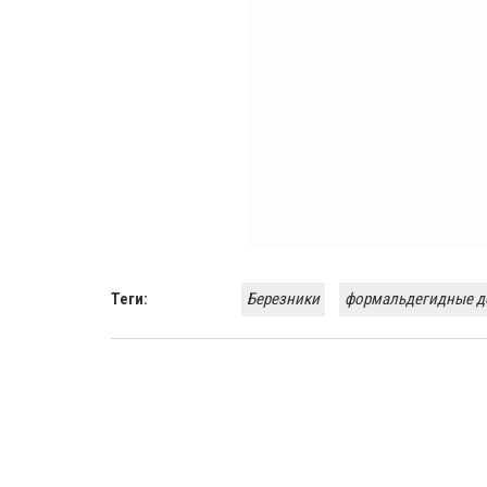
Теги:
Березники
формальдегидные д