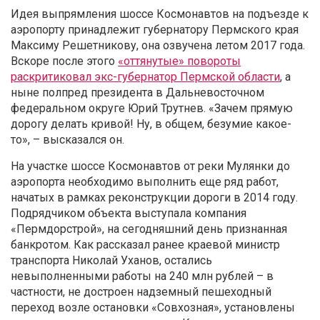
Идея выпрямления шоссе Космонавтов на подъезде к
аэропорту принадлежит губернатору Пермского края
Максиму Решетникову, она озвучена летом 2017 года.
Вскоре после этого
«оттянутые» повороты
раскритиковал экс-губернатор Пермской области
, а
ныне полпред президента в Дальневосточном
федеральном округе Юрий Трутнев. «Зачем прямую
дорогу делать кривой! Ну, в общем, безумие какое-
то», – высказался он.
На участке шоссе Космонавтов от реки Мулянки до
аэропорта необходимо выполнить еще ряд работ,
начатых в рамках реконструкции дороги в 2014 году.
Подрядчиком объекта выступала компания
«Пермдорстрой», на сегодняшний день признанная
банкротом. Как рассказал ранее краевой министр
транспорта Николай Уханов, остались
невыполненными работы на 240 млн рублей – в
частности, не достроен надземный пешеходный
переход возле остановки «Совхозная», установлены