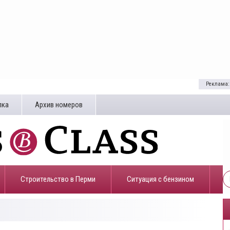
Реклама:
лка
Архив номеров
Строительство в Перми
​Ситуация с бензином