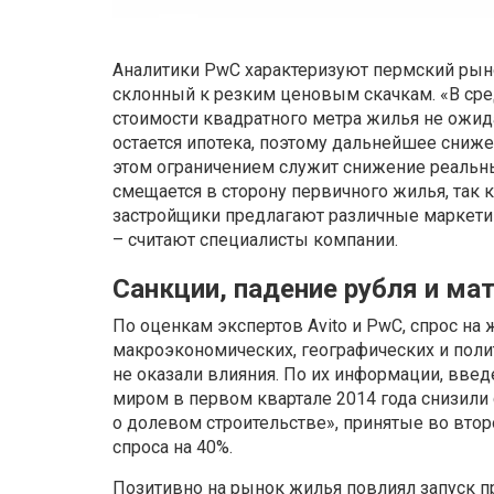
Аналитики PwC характеризуют пермский рын
склонный к резким ценовым скачкам. «В ср
стоимости квадратного метра жилья не ожи
остается ипотека, поэтому дальнейшее сниж
этом ограничением служит снижение реальны
смещается в сторону первичного жилья, так 
застройщики предлагают различные маркетин
– считают специалисты компании.
Санкции, падение рубля и мат
По оценкам экспертов Avito и PwC, спрос на
макроэкономических, географических и поли
не оказали влияния. По их информации, вве
миром в первом квартале 2014 года снизили 
о долевом строительстве», принятые во вто
спроса на 40%.
Позитивно на рынок жилья повлиял запуск п