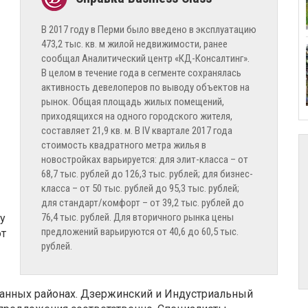
В 2017 году в Перми было введено в эксплуатацию
473,2 тыс. кв. м жилой недвижимости, ранее
сообщал Аналитический центр «КД-Консалтинг».
В целом в течение года в сегменте сохранялась
активность девелоперов по выводу объектов на
рынок. Общая площадь жилых помещений,
приходящихся на одного городского жителя,
составляет 21,9 кв. м. В IV квартале 2017 года
стоимость квадратного метра жилья в
новостройках варьируется: для элит-класса – от
68,7 тыс. рублей до 126,3 тыс. рублей; для бизнес-
класса – от 50 тыс. рублей до 95,3 тыс. рублей;
для стандарт/комфорт – от 39,2 тыс. рублей до
76,4 тыс. рублей. Для вторичного рынка цены
у
предложений варьируются от 40,6 до 60,5 тыс.
ют
рублей.
данных районах. Дзержинский и Индустриальный