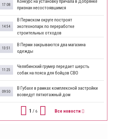
Конкурс на установку причала в Добрянке
17:08
признан несостоявшимся
В Пермском округе построят
экотехнопарк по переработке
14:54
строительных отходов
В Перми закрываются два магазина
13:51
одежды
Челябинский грумер передает шерсть
11:25
собак на пояса для бойцов СВО
В Губахе в рамках комплексной застройки
09:50
возведут пятиэтажный дом
1
/
Все новости
6