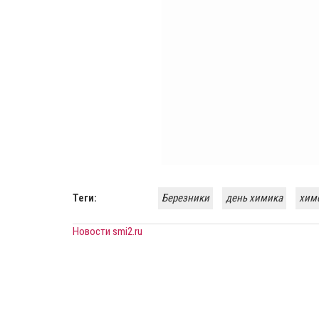
Теги:
Березники
день химика
хим
Новости smi2.ru