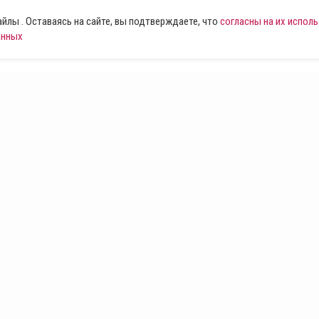
лы . Оставаясь на сайте, вы подтверждаете, что
согласны на их испол
анных