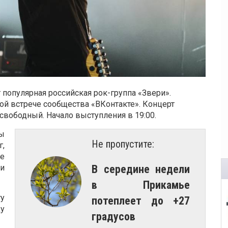
 популярная российская рок-группа «Звери».
й встрече сообщества «ВКонтакте». Концерт
 свободный. Начало выступления в 19:00.
ны
Не пропустите:
,
е
 и
​В середине недели
в Прикамье
у
потеплеет до +27
у
градусов