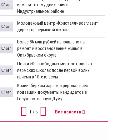
изменят схему движения в
07 авг
Индустриальном районе
Молодежный центр «Кристалл» возглавит
07 авг
директор пермской школы
Более 86 млн рублей направлено на
ремонт и восстановление жилья в
07 авг
Октябрьском округе
Почти 500 свободных мест осталось в
пермских школах после первой волны
07 авг
приема в 10-е классы
Крайизбирком зарегистрировал всех
подавших документы кандидатов в
07 авг
Государственную Думу
1
/
Все новости
6