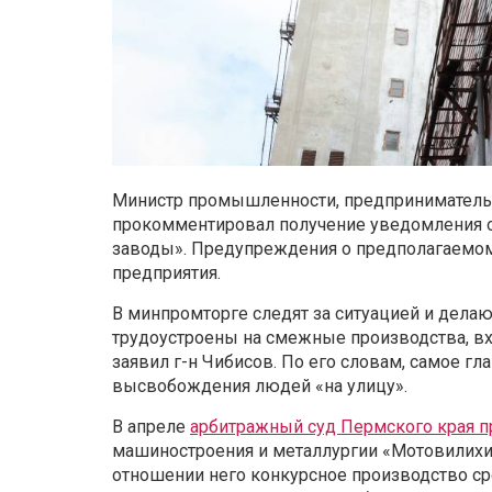
Министр промышленности, предпринимательс
прокомментировал получение уведомления 
заводы». Предупреждения о предполагаемом
предприятия.
В минпромторге следят за ситуацией и дела
трудоустроены на смежные производства, вх
заявил г-н Чибисов. По его словам, самое гл
высвобождения людей «на улицу».
В апреле
арбитражный суд Пермского края п
машиностроения и металлургии «Мотовилихи
отношении него конкурсное производство ср