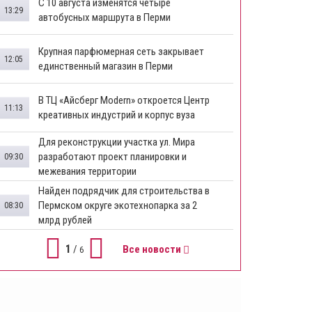
​С 10 августа изменятся четыре
13:29
автобусных маршрута в Перми
​Крупная парфюмерная сеть закрывает
12:05
единственный магазин в Перми
​В ТЦ «Айсберг Modern» откроется Центр
11:13
креативных индустрий и корпус вуза
Для реконструкции участка ул. Мира
разработают проект планировки и
09:30
межевания территории
Найден подрядчик для строительства в
Пермском округе экотехнопарка за 2
08:30
млрд рублей
1
/
Все новости
6