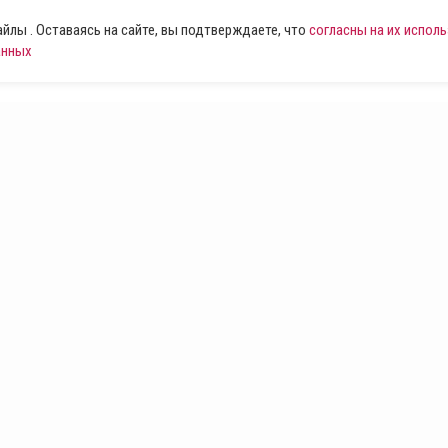
лы . Оставаясь на сайте, вы подтверждаете, что
согласны на их испол
анных