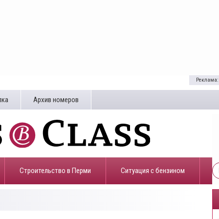
Реклама:
лка
Архив номеров
Строительство в Перми
​Ситуация с бензином