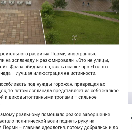
троительного развития Перми, иностранные
ли на эспланаду и резюмировали: «Это не улицы,
». Фраза обидная, но, как в сказке про «Голого
анада – лучшая иллюстрация ее истинности.
спосабливать под нужды горожан, превращая во
к, то летом эспланада представляет из себя жалкое
ой и диковытоптанными тропами – сильное
.
 Самому реальному помешало резкое завершение
ватало политической воли поднять руку на
я Перми – главная идеология, потому добрались и до