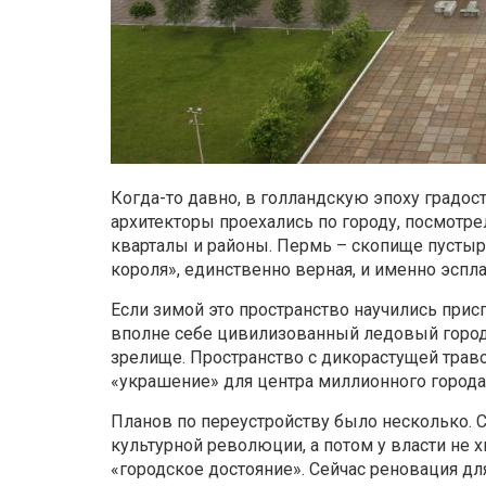
Когда-то давно, в голландскую эпоху градос
архитекторы проехались по городу, посмотре
кварталы и районы. Пермь – скопище пустырей
короля», единственно верная, и именно эспл
Если зимой это пространство научились при
вполне себе цивилизованный ледовый городо
зрелище. Пространство с дикорастущей трав
«украшение» для центра миллионного города
Планов по переустройству было несколько.
культурной революции, а потом у власти не х
«городское достояние». Сейчас реновация дл