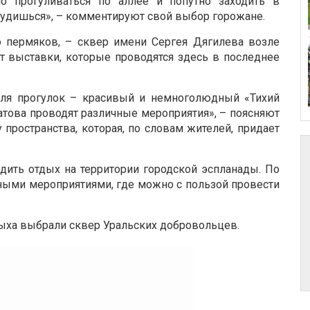
о прогуливаться по аллее и попутно заходить в
аблудишься», – комментируют свой выбор горожане.
 пермяков, – сквер имени Сергея Дягилева возле
т выставки, которые проводятся здесь в последнее
 для прогулок – красивый и немноголюдный «Тихий
датова проводят различные мероприятия», – поясняют
пространства, которая, по словам жителей, придает
дить отдых на территории городской эспланады. По
ными мероприятиями, где можно с пользой провести
ыха выбрали сквер Уральских добровольцев.