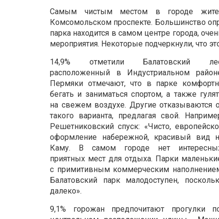
Самым чистым местом в городе жител
Комсомольском проспекте. Большинство опро
парка находится в самом центре города, оче
мероприятия. Некоторые подчеркнули, что эт
14,9% отметили Балатовский лес
расположенный в Индустриальном районе
Пермяки отмечают, что в парке комфортн
бегать и заниматься спортом, а также гуля
на свежем воздухе. Другие отказываются 
такого варианта, предлагая свой. Наприме
Решетниковский спуск: «Чисто, европейск
оформление набережной, красивый вид н
Каму. В самом городе нет интересных
приятных мест для отдыха. Парки маленьки
с примитивным коммерческим наполнением
Балатовский парк малодоступен, посколь
далеко».
9,1% горожан предпочитают прогулки п