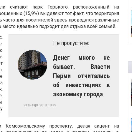
и считают парк Горького, расположенный на
шенных (15,9%) выделяют тот факт, что территория
нь часто для посетителей здесь проводятся различные
о место идеально подходит для отдыха всей семьей.
,
Не пропустите:
.
о
ть
Денег много не
от
бывает. Власти
р,
Перми отчитались
ое
а
об инвестициях в
,
экономику города
е,
.
23 января 2018, 18:39
ку
о Комсомольскому проспекту, делая акцент на