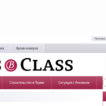
Реклама:
лка
Архив номеров
Строительство в Перми
​Ситуация с бензином