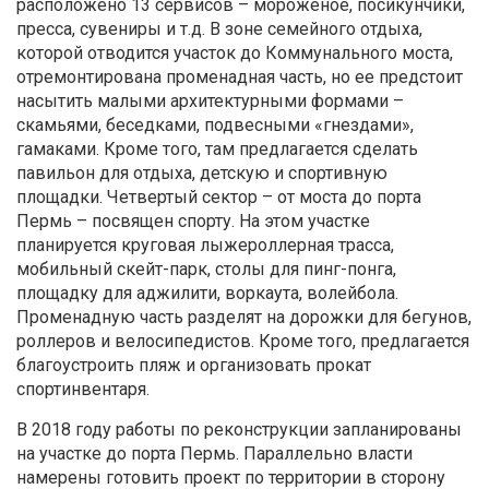
расположено 13 сервисов – мороженое, посикунчики,
пресса, сувениры и т.д. В зоне семейного отдыха,
которой отводится участок до Коммунального моста,
отремонтирована променадная часть, но ее предстоит
насытить малыми архитектурными формами –
скамьями, беседками, подвесными «гнездами»,
гамаками. Кроме того, там предлагается сделать
павильон для отдыха, детскую и спортивную
площадки. Четвертый сектор – от моста до порта
Пермь – посвящен спорту. На этом участке
планируется круговая лыжероллерная трасса,
мобильный скейт-парк, столы для пинг-понга,
площадку для аджилити, воркаута, волейбола.
Променадную часть разделят на дорожки для бегунов,
роллеров и велосипедистов. Кроме того, предлагается
благоустроить пляж и организовать прокат
спортинвентаря.
В 2018 году работы по реконструкции запланированы
на участке до порта Пермь. Параллельно власти
намерены готовить проект по территории в сторону