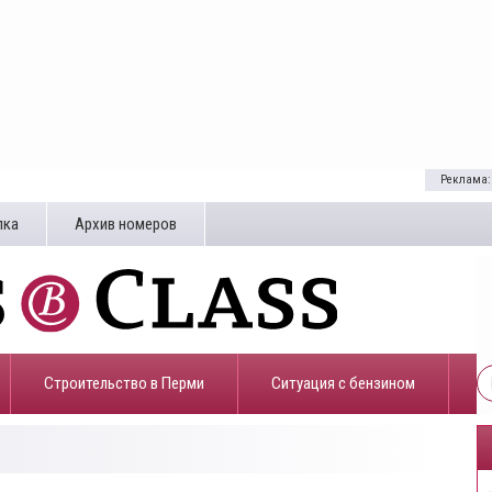
Реклама:
лка
Архив номеров
Строительство в Перми
​Ситуация с бензином