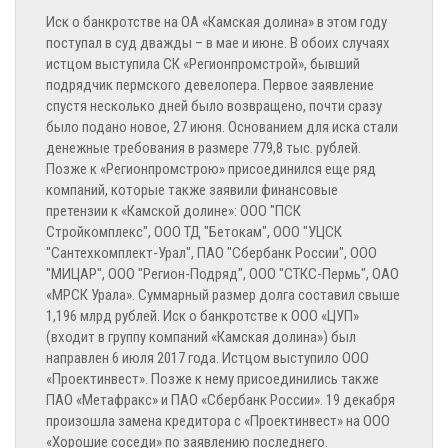
Иск о банкротстве на ОА «Камская долина» в этом году
поступал в суд дважды – в мае и июне. В обоих случаях
истцом выступила СК «Регионпромстрой», бывший
подрядчик пермского девелопера. Первое заявление
спустя несколько дней было возвращено, почти сразу
было подано новое, 27 июня. Основанием для иска стали
денежные требования в размере 779,8 тыс. рублей.
Позже к «Регионпромстрою» присоединился еще ряд
компаний, которые также заявили финансовые
претензии к «Камской долине»: ООО "ПСК
Стройкомплекс", ООО ТД "Бетокам", ООО "УЦСК
"Сантехкомплект-Урал", ПАО "Сбербанк России", ООО
"МИЦАР", ООО "Регион-Подряд", ООО "СТКС-Пермь", ОАО
«МРСК Урала». Суммарный размер долга составил свыше
1,196 млрд рублей. Иск о банкротстве к ООО «ЦУП»
(входит в группу компаний «Камская долина»
) был
направлен 6 июля 2017 года. Истцом выступило ООО
«Проектинвест». Позже к нему присоединились также
ПАО «Метафракс» и ПАО «Сбербанк России». 19 декабря
произошла замена кредитора с «Проектинвест» на ООО
«Хорошие соседи» по заявлению последнего.