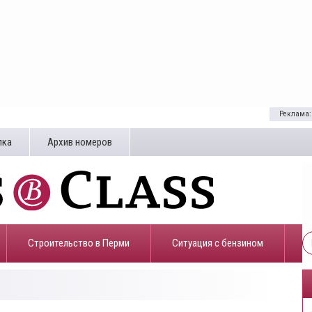
Реклама:
лка
Архив номеров
Строительство в Перми
​Ситуация с бензином