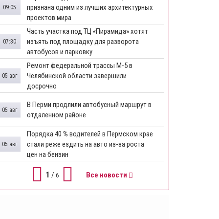
признана одним из лучших архитектурных
09:05
проектов мира
Часть участка под ТЦ «Пирамида» хотят
изъять под площадку для разворота
07:30
автобусов и парковку
Ремонт федеральной трассы М-5 в
Челябинской области завершили
05 авг
досрочно
​В Перми продлили автобусный маршрут в
05 авг
отдаленном районе
​Порядка 40 % водителей в Пермском крае
стали реже ездить на авто из-за роста
05 авг
цен на бензин
1
/
Все новости
6