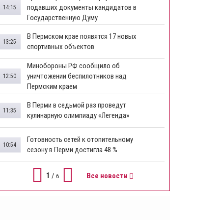
подавших документы кандидатов в
14:15
Государственную Думу
​В Пермском крае появятся 17 новых
13:25
спортивных объектов
Минобороны РФ сообщило об
уничтожении беспилотников над
12:50
Пермским краем
В Перми в седьмой раз проведут
11:35
кулинарную олимпиаду «Легенда»
Готовность сетей к отопительному
10:54
сезону в Перми достигла 48 %
1
/
Все новости
6