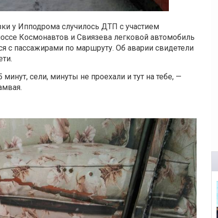
ки у Ипподрома случилось ДТП с участием
шоссе Космонавтов и Свиязева легковой автомобиль
я с пассажирами по маршруту. Об аварии свидетели
ети.
минут, сели, минуты не проехали и тут на тебе, —
амвая.