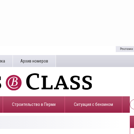
Реклама:
лка
Архив номеров
Строительство в Перми
​Ситуация с бензином