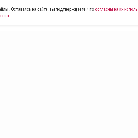
лы . Оставаясь на сайте, вы подтверждаете, что
согласны на их испол
анных