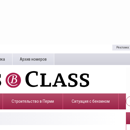
Реклама:
лка
Архив номеров
Строительство в Перми
​Ситуация с бензином