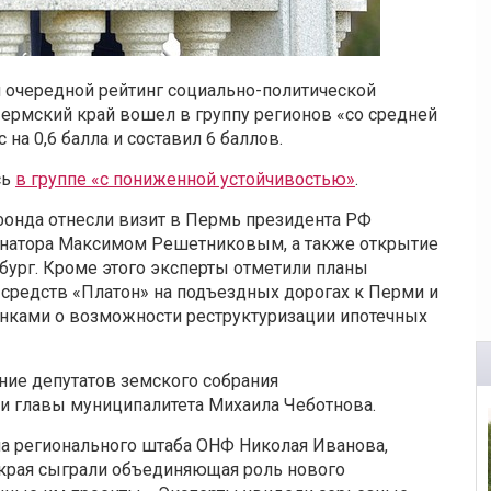
 очередной рейтинг социально-политической
Пермский край вошел в группу регионов «со средней
на 0,6 балла и составил 6 баллов.
сь
в группе «с пониженной устойчивостью»
.
фонда отнесли визит в Пермь президента РФ
ернатора Максимом Решетниковым, а также открытие
бург. Кроме этого эксперты отметили планы
 средств «Платон» на подъездных дорогах к Перми и
анками о возможности реструктуризации ипотечных
ние депутатов земского собрания
и главы муниципалитета Михаила Чеботнова.
на регионального штаба ОНФ Николая Иванова,
 края сыграли объединяющая роль нового