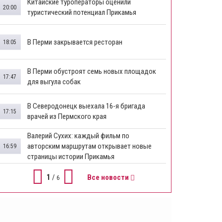
Китайские туроператоры оценили
20:00
туристический потенциал Прикамья
В Перми закрывается ресторан
18:05
​В Перми обустроят семь новых площадок
17:47
для выгула собак
В Северодонецк выехала 16-я бригада
17:15
врачей из Пермского края
​Валерий Сухих: каждый фильм по
авторским маршрутам открывает новые
16:59
страницы истории Прикамья
1
/
Все новости
6