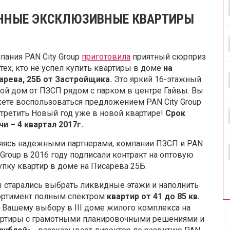
ЕННЫЕ ЭКСКЛЮЗИВНЫЕ КВАРТИРЫ
пания PAN City Group
приготовила
приятный сюрприз
 тех, кто не успел купить квартиры в доме
на
арева, 25Б от Застройщика.
Это яркий 16-этажный
ой дом от ПЗСП рядом с парком в центре Гайвы. Вы
ете воспользоваться предложением PAN City Group
стретить Новый год уже в новой квартире!
Срок
чи – 4 квартал 2017г.
яясь надежными партнерами, компании ПЗСП и PAN
y Group в 2016 году подписали контракт на оптовую
упку квартир в доме на Писарева 25Б.
 старались выбрать ликвидные этажи и наполнить
ортимент полным спектром
квартир от 41 до 85 кв.
 Вашему выбору в III доме жилого комплекса на
вартиры с грамотными планировочными решениями и