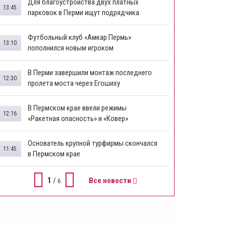
Для благоустройства двух платных
13:45
парковок в Перми ищут подрядчика
Футбольный клуб «Амкар Пермь»
13:10
пополнился новым игроком
В Перми завершили монтаж последнего
12:30
пролета моста через Егошиху
В Пермском крае ввели режимы
12:16
«Ракетная опасность» и «Ковер»
Основатель крупной турфирмы скончался
11:45
в Пермском крае
1
/
Все новости
6