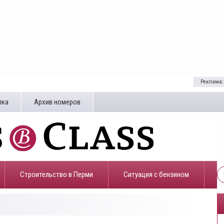
Реклама:
лка
Архив номеров
Строительство в Перми
​Ситуация с бензином