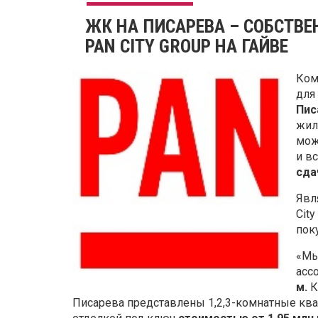
ЖК НА ПИСАРЕВА – СОБСТВ
PAN CITY GROUP НА ГАЙВЕ
Ком
для
Пис
жил
мож
и в
сда
Явл
Cit
пок
«Мы
асс
м.
К
Писарева представлены 1,2,3-комнатные к