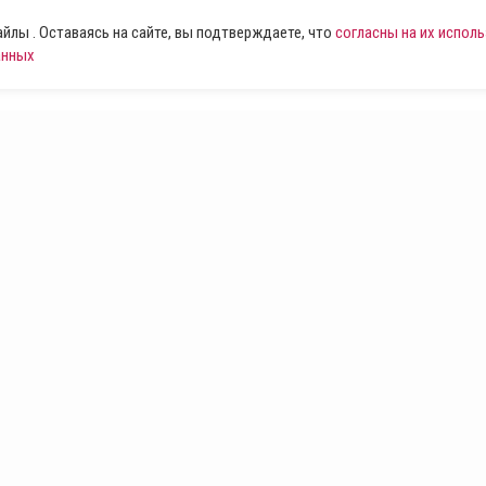
лы . Оставаясь на сайте, вы подтверждаете, что
согласны на их испол
анных