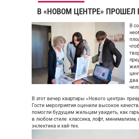
В «НОВОМ ЦЕНТРЕ» ПРОШЕЛ 
В с
нео
пло
что
тво
пре
жил
цен
два
чел
В этот вечер квартиры «Нового центра» пре
Гости мероприятия оценили высокое качеств
помогли будущим жильцам увидеть, как гарм
в любом стиле: классика, лофт, минимализм, 
эклектика и хай-тек.