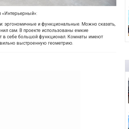
л «Интерьерный»:
и: эргономичные и функциональные. Можно сказать,
нил сам. В проекте использованы емкие
т в себе большой функционал. Комнаты имеют
авильно выстроенную геометрию.