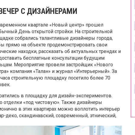
ВЕЧЕР С ДИЗАЙНЕРАМИ
овременном квартале «Новый центр» прошел
бычный День открытой стройки. На строительной
щадке собрались талантливые дизайнеры города,
бы прямо на объекте продемонстрировать свои
рческие находки, рассказать об актуальных трендах и
доставить бесплатные консультации будущим
ьцам. Мероприятие провели застройщик «Нового
тра» компания «Талан» и журнал «Интерьерный». За
 часа строительную площадку посетило более 70
овек.
вратились в площадку для дизайн-экспериментов.
о отделки «под чистовую». Также дизайнеры
онично в этих квартирах можно воплотить интерьер
ар-деко, скандинавский, современный, этнический,