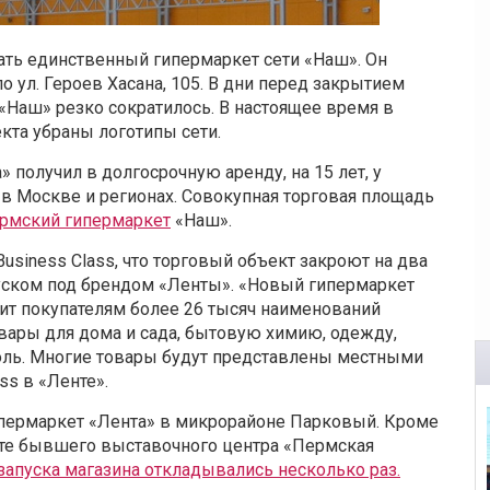
ть единственный гипермаркет сети «Наш». Он
 ул. Героев Хасана, 105.
В дни перед закрытием
 «Наш» резко сократилось. В настоящее время в
екта убраны логотипы сети.
 получил в долгосрочную аренду, на 15 лет, у
в Москве и регионах. Совокупная торговая площадь
пермский гипермаркет
«Наш».
Business
Class
, что торговый объект закроют на два
уском под брендом «Ленты». «Новый гипермаркет
жит покупателям более 26 тысяч наименований
товары для дома и сада, бытовую химию, одежду,
голь. Многие товары будут представлены местными
ss в «Ленте».
ипермаркет «Лента» в микрорайоне Парковый. Кроме
сте бывшего выставочного центра «Пермская
запуска магазина откладывались несколько раз.