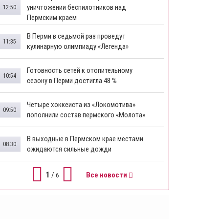
уничтожении беспилотников над
12:50
Пермским краем
В Перми в седьмой раз проведут
11:35
кулинарную олимпиаду «Легенда»
Готовность сетей к отопительному
10:54
сезону в Перми достигла 48 %
Четыре хоккеиста из «Локомотива»
09:50
пополнили состав пермского «Молота»
В выходные в Пермском крае местами
08:30
ожидаются сильные дожди
1
/
Все новости
6