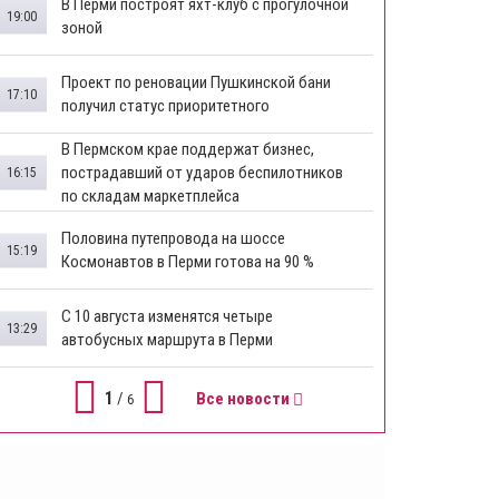
В Перми построят яхт-клуб с прогулочной
19:00
зоной
​Проект по реновации Пушкинской бани
17:10
получил статус приоритетного
​В Пермском крае поддержат бизнес,
пострадавший от ударов беспилотников
16:15
по складам маркетплейса
​Половина путепровода на шоссе
15:19
Космонавтов в Перми готова на 90 %
​С 10 августа изменятся четыре
13:29
автобусных маршрута в Перми
1
/
Все новости
6