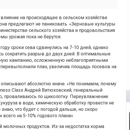
влияние на происходящее в сельском хозяйстве
иона предлагают не паниковать. «Зерновые культуры
министерстве сельского хозяйства и продовольствия
мы урожая пока не берутся.
году сроки сева сдвинулись на 7-10 дней, однако
ь сократить разрыв до двух дней. В оптимальные
евную кампанию, осложненную неблагоприятными
 перевыполнили план, увеличив площадь посевов на
 описывают абсолютно иначе. «Не понимаем, почему
iness Class Андрей Витюховский, генеральный
лю, проваливаюсь по щиколотку. Переувлажнение
Кукуруза в воде, химическую обработку провести не
 знаю, что будет с погодой дальше, но скоро
н всего на 5-10% годового плана».
й молочных продуктов. Из-за недостатка корма