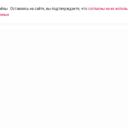
лы . Оставаясь на сайте, вы подтверждаете, что
согласны на их испол
анных