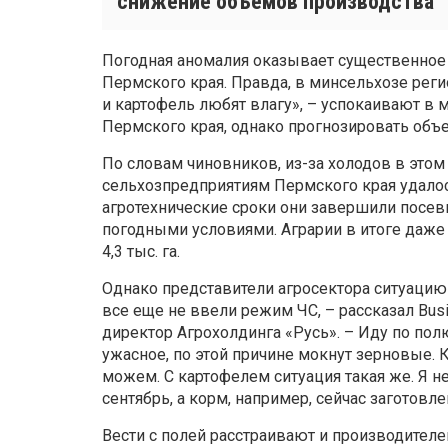
снижение объемов производства
Погодная аномалия оказывает существенное 
Пермского края. Правда, в минсельхозе рег
и картофель любят влагу», – успокаивают в 
Пермского края, однако прогнозировать объе
По словам чиновников, из-за холодов в этом 
сельхозпредприятиям Пермского края удалос
агротехнические сроки они завершили пос
погодными условиями. Аграрии в итоге даже
4,3 тыс. га.
Однако представители агросектора ситуацию
все еще не ввели режим ЧС, – рассказал Bus
директор Агрохолдинга «Русь». – Иду по по
ужасное, по этой причине мокнут зерновые. 
можем. С картофелем ситуация такая же. Я не
сентябрь, а корм, например, сейчас заготовле
Вести с полей расстраивают и производителе