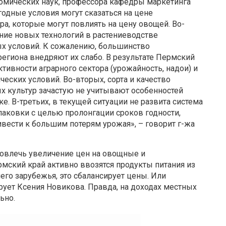
омических наук, профессора кафедры маркетинга
одные условия могут сказаться на цене
ра, которые могут повлиять на цену овощей. Во-
ение новых технологий в растениеводстве
х условий. К сожалению, большинство
егиона внедряют их слабо. В результате Пермский
тивности аграрного сектора (урожайность, надои) и
еских условий. Во-вторых, сорта и качество
х культур зачастую не учитывают особенностей
е. В-третьих, в текущей ситуации не развита система
паковки с целью пролонгации сроков годности,
ивести к большим потерям урожая», – говорит г-жа
повлечь увеличение цен на овощные и
мский край активно ввозятся продукты питания из
его зарубежья, это сбалансирует цены. Или
рует Ксения Новикова. Правда, на доходах местных
ьно.