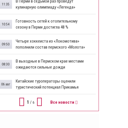
В Перми в седьмой раз проведут
11:35
кулинарную олимпиаду «Легенда»
Готовность сетей к отопительному
10:54
сезону в Перми достигла 48 %
Четыре хоккеиста из «Локомотива»
09:50
пополнили состав пермского «Молота»
В выходные в Пермском крае местами
08:30
ожидаются сильные дожди
Китайские туроператоры оценили
06 авг
туристический потенциал Прикамья
1
/
Все новости
6