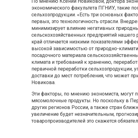
По мнению Ксении Новиковой, доктора экон
экономического факультета ПГНИУ, такие пог
сельхозпродукции. «Есть три основных факто
первых, это технологичность отрасли. Внедр
минимизирует влияние негативных природны
сельскохозяйственных предприятий нашего р
край отличается низкими показателями эффек
высокой зависимостью от природно-климатич
посадочного материала сельскохозяйственны
климата и требований к хранению, переработк
первичной переработки сельхозпродукции, у
доставки до мест потребления, что может пр
Новикова.
Эти факторы, по мнению экономиста, могут 
мясомолочные продукты. Но поскольку в Пер
других регионов России, а также стран ближн
увеличение будет незначительным, прогнози
товаропроизводителей это скажется обязател