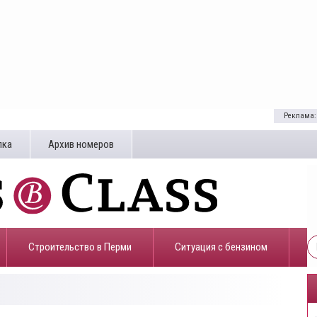
Реклама:
лка
Архив номеров
Строительство в Перми
​Ситуация с бензином