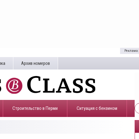
Реклама:
лка
Архив номеров
Строительство в Перми
​Ситуация с бензином