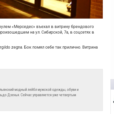
рулем «Мерседес» въехал в витрину брендового
роизошедшем на ул. Сибирской, 7а, в соцсетях в
gildo zegna. Бок помял себе так прилично. Витрина
альянский модный лейбл мужской одежды, обуви и
ьдо Дзенья. Сейчас управляется уже четвертым