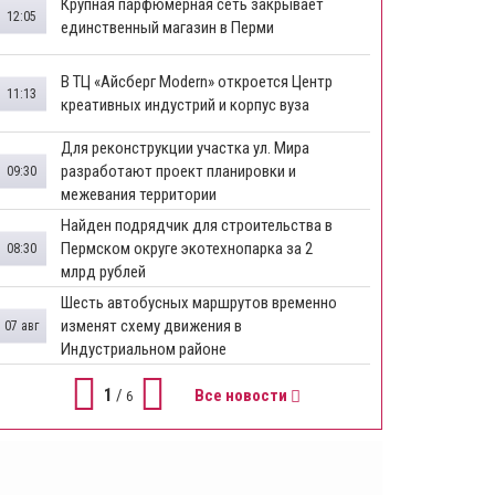
​Крупная парфюмерная сеть закрывает
12:05
единственный магазин в Перми
​В ТЦ «Айсберг Modern» откроется Центр
11:13
креативных индустрий и корпус вуза
Для реконструкции участка ул. Мира
разработают проект планировки и
09:30
межевания территории
Найден подрядчик для строительства в
Пермском округе экотехнопарка за 2
08:30
млрд рублей
Шесть автобусных маршрутов временно
изменят схему движения в
07 авг
Индустриальном районе
1
/
Все новости
6