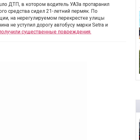
шло ДТП, в котором водитель УАЗа протаранил
ого средства сидел 21-летний пермяк. По
ии, на нерегулируемом перекрестке улицы
а не уступил дорогу автобусу марки Setra и
 получили существенные повреждения.