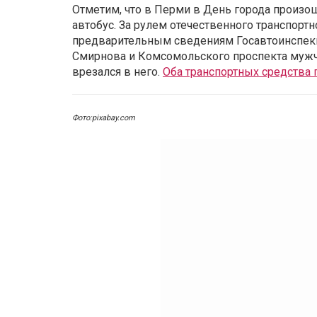
Отметим, что в Перми в День города произо
автобус. За рулем отечественного транспортн
предварительным сведениям Госавтоинспекц
Смирнова и Комсомольского проспекта мужчин
врезался в него.
Оба транспортных средства
Фото:pixabay.com