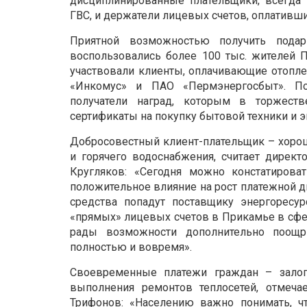
дисциплинированные плательщики, всегда
ГВС, и держатели лицевых счетов, оплативши
Приятной возможностью получить пода
воспользовались более 100 тыс. жителей 
участвовали клиенты, оплачивающие отопл
«Инкомус» и ПАО «Пермэнергосбыт». П
получатели наград, которым в торжест
сертификаты на покупку бытовой техники и 
Добросовестный клиент-плательщик – хорош
и горячего водоснабжения, считает дирек
Кругляков: «Сегодня можно констатирова
положительное влияние на рост платежной д
средства попадут поставщику энергоресур
«прямых» лицевых счетов в Прикамье в сфер
рады возможности дополнительно поощри
полностью и вовремя».
Своевременные платежи граждан – залог
выполнения ремонтов теплосетей, отмеч
Трифонов: «Населению важно понимать, ч