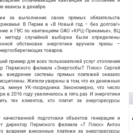
 вовремя оплачивающие квитанции за отопление и
е авансы в декабре.
рки за выполнение своих прямых обязательств
Прикамья. В Перми в «В Новый год – без долгов!»
ение и ГВС по квитанциям ОАО «КРЦ-Прикамье», ВЦ
о методу случайной выборки были определены
венной обстановке энергетики вручили призы –
энергосберегающих товаров.
ий пример для всех пользователей услуг отопления
тор Пермского филиала «ЭнергосбыТ Плюс» Сергей
ть: внедрение системы прямых платежей оказало
исциплины. Жители уверены в том, что их денежные
са, минуя УК-посредника. Закономерно, что число
е в 2016 году увеличилось в пять раз. И энергетики
ть тех клиентов, кто платит за энергоресурсы
 качественной подготовки объектов генерации и
ает директор Пермского филиала «Т Плюс» Антон
то вовремя внесенные платежи за энергоресурсы