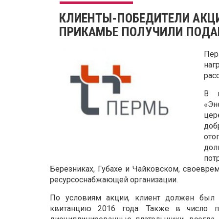
КЛИЕНТЫ-ПОБЕДИТЕЛИ АКЦИИ
ПРИКАМЬЕ ПОЛУЧИЛИ ПОДАР
Пер
на
рас
В г
«Эн
це
доб
ото
дол
пот
Березниках, Губахе и Чайковском, своевре
ресурсоснабжающей организации.
По условиям акции, клиент должен был 
квитанцию 2016 года. Также в число п