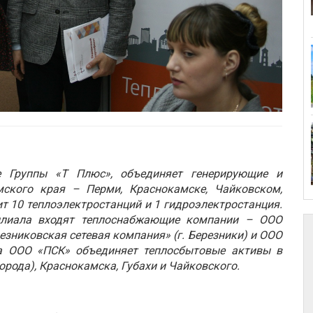
е Группы «Т Плюс», объединяет генерирующие и
мского края – Перми, Краснокамске, Чайковском,
ит 10 теплоэлектростанций и 1 гидроэлектростанция.
илиала входят теплоснабжающие компании – ООО
езниковская сетевая компания» (г. Березники) и ООО
да ООО «ПСК» объединяет теплосбытовые активы в
орода), Краснокамска, Губахи и Чайковского.