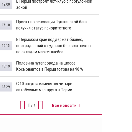
В Перми построят яхт-клуб с прогулочной
19:00
зоной
​Проект по реновации Пушкинской бани
17:10
получил статус приоритетного
​В Пермском крае поддержат бизнес,
пострадавший от ударов беспилотников
16:15
по складам маркетплейса
​Половина путепровода на шоссе
15:19
Космонавтов в Перми готова на 90 %
​С 10 августа изменятся четыре
13:29
автобусных маршрута в Перми
1
/
Все новости
6