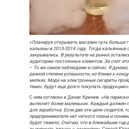
«Планируя открывать магазин чуть больше г
кальяны
в 2013-2014 году. Тогда кальянные 
закрывались. В результате на рынке остали
аудиторию постоянных клиентов. За счет это
–
То же самое наблюдаем и сейчас. Я думаю, 
разной степени успешности, но ближе к конц
мелких. Мода на электронные сигареты пройд
теме», будут еще долго покупать продукцию»
С ним согласен и Денис Кренев:
«На пермско
вытеснят
более маленьких. Каждый должен по
для заработка. Если две эти цели сходятся, т
предпринимателя нет четкого плана и понима
будет тяжело. Считаю, что в ближайшие год-д
выдержать планку – закроется»
. Сергей Юго