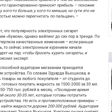
 что гарантированно приносит прибыль – похожие
у кого-то больше, у кого-то меньше, но сути это не
остью можно пересчитать по пальцам»
, –
т, что популярность электронных сигарет
им «бумом», однако вейпинг до сих пор в тренде. По
ретерпела качественные изменения – если раньше
, то сейчас электронным курением начали
дят на пар, чтобы бросить курить сигареты, и
пояснил эксперт.
еспособной аудитории магазинам приходится
ие устройства. По словам Эдуарда Вьюшкова, в
товары на любого покупателя – от студента до
 готовых покупать жидкость за 1500-2000 за 30 мл.
50-750 тыс. рублей в месяц.
«Последнее время
 около 30-35 лет, которые готовы потратить
устройства. Но есть и противоположные примеры –
е найти жидкости дороже 200-300 рублей. Аудитория
сказывает Эдуард Вьюшков. Участник рынка считает,