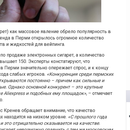
рет) как массовое явление обрело популярность в
ренда в Перми открылось огромное количество
тв и жидкостей для вейпинга.
 по продаже электронных сигарет, а количество
вышает 150. Эксперты констатируют, что
в Перми значительно опережает спрос, и к концу
хода слабых игроков.
«Конкуренция среди пермских
ткрываются постоянно – причем как сильные и
ые. Однако основной конкурент – это крупные
е Aliexpress и подобных ему площадок»
, – отмечает
o.
с Кренев обращает внимание, что качество
х находится на низком уровне.
«С прошлого года
и это отрицательно сказывается на качестве.
игарет невозможно сравнить с тем же московским.