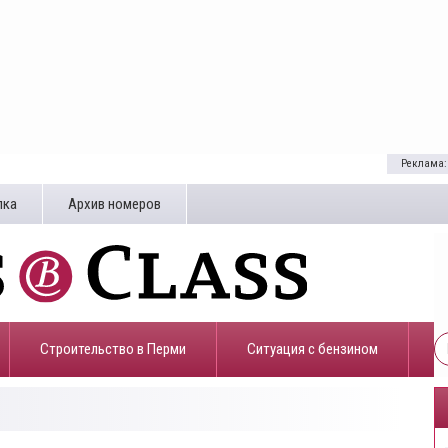
Реклама:
лка
Архив номеров
Строительство в Перми
​Ситуация с бензином