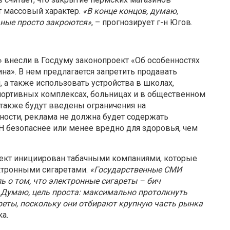
т массовый характер.
«В конце концов, думаю,
льные просто закроются»
, – прогнозирует г-н Югов.
» внесли в Госдуму законопроект «Об особенностях
на». В нем предлагается запретить продавать
а также использовать устройства в школах,
 спортивных комплексах, больницах и в общественном
а также будут введены ограничения на
ности, реклама не должна будет содержать
Н безопаснее или менее вредно для здоровья, чем
оект инициирован табачными компаниями, которые
ектронными сигаретами.
«Государственные СМИ
 о том, что электронные сигареты – бич
. Думаю, цель проста: максимально протолкнуть
реты, поскольку они отбирают крупную часть рынка
ка.