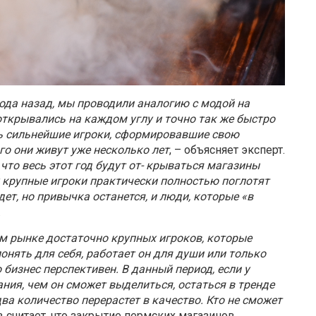
ода назад, мы проводили аналогию с модой на
открывались на каждом углу и точно так же быстро
сь сильнейшие игроки, сформировавшие свою
го они живут уже несколько лет
, – объясняет эксперт.
что весь этот год будут от- крываться магазины
у крупные игроки практически полностью поглотят
ет, но привычка останется, и люди, которые «в
.
м рынке достаточно крупных игроков, которые
нять для себя, работает он для души или только
о бизнес перспективен. В данный период, если у
ния, чем он сможет выделиться, остаться в тренде
ва количество перерастет в качество. Кто не сможет
в считает, что закрытие пермских магазинов