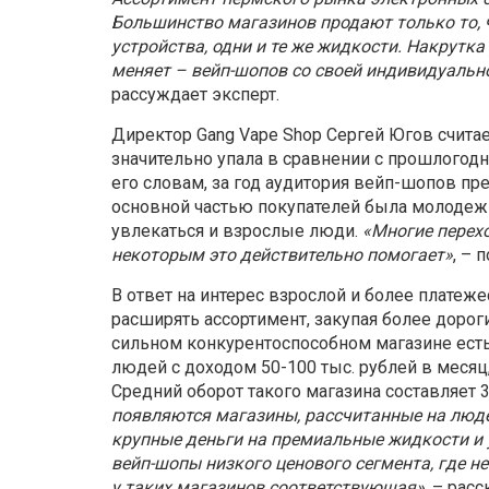
Большинство магазинов про
дают только то,
устройства, одни и те же жидкости. Накрутка 
меняет – вейп-шопов со своей индиви
дуальн
рассуждает эксперт.
Директор Gang Vape Shop Сергей Югов считае
значительно упала в сравнении с прошлогодн
его словам, за год аудитория вейп-шопов п
основной частью покупателей была молодежь
увлекаться и взрослые люди.
«Многие перехо
некоторым это действительно помогает»
, – 
В ответ на интерес взрослой и более платеж
расширять ассортимент, закупая более дорог
сильном конкурентоспособном магазине есть 
людей с доходом 50-100 тыс. рублей в месяц,
Средний оборот такого магазина составляет 3
появляются магазины, рассчитанные на людей
крупные деньги на премиальные жидкости и 
вейп-шопы низкого ценового сегмента, где н
у таких магазинов соответствующая»
, – рас