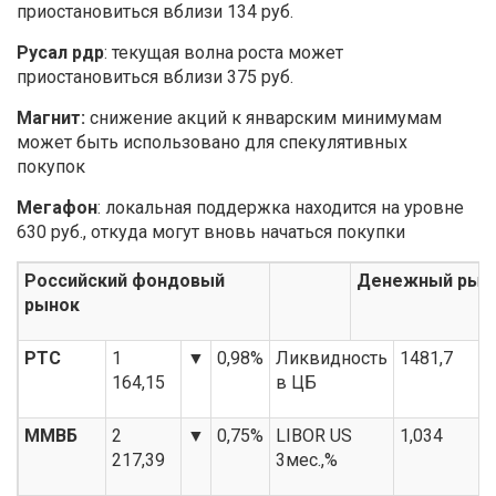
приостановиться вблизи 134 руб.
Русал рдр
: текущая волна роста может
приостановиться вблизи 375 руб.
Магнит:
снижение акций к январским минимумам
может быть использовано для спекулятивных
покупок
Мегафон
: локальная поддержка находится на уровне
630 руб., откуда могут вновь начаться покупки
Российский фондовый
Денежный рын
рынок
РТС
1
▼
0,98%
Ликвидность
1481,7
164,15
в ЦБ
ММВБ
2
▼
0,75%
LIBOR US
1,034
217,39
3мес.,%