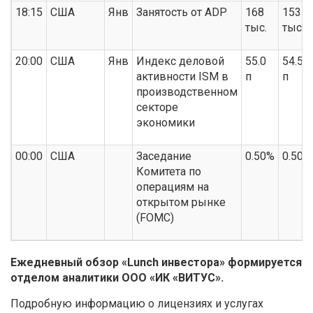
18:15
США
Янв
Занятость от ADP
168
153
тыс.
тыс.
20:00
США
Янв
Индекс деловой
55.0
54.5
активности ISM в
п
п
производственном
секторе
экономики
00:00
США
Заседание
0.50%
0.50%
Комитета по
операциям на
открытом рынке
(FOMC)
Ежедневный обзор «
Lunch
инвестора» формируется
отделом аналитики ООО «ИК «ВИТУС».
Подробную информацию о лицензиях и услугах