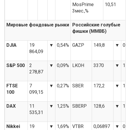
MosPrime
10,51
3мес.,%
Мировые фондовые рынки
Российские голубые
фишки (ММВБ)
DJIA
19
▼
0,54%
GAZP
149,8
▼
0,
864,09
S&P 500
2
▼
0,09%
LKOH
3370
▼
1,
278,87
FTSE
7
▼
0,27%
SBER
172,2
▼
1,
100
099,15
DAX
11
▼
1,25%
SBERP
128,6
▼
1,
535,31
Nikkei
19
▼
1,69%
VTBR
0,06897
▼
0,