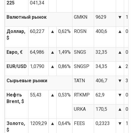
225
041,34
Валютный рынок
GMKN
9629
▼
1,
Доллар,
60,227
▲
0,62%
ROSN
400,6
▲
0,
$
Евро, €
64,986
▲
1,49%
SNGS
32,35
▲
0,
EUR/USD
1,0790
▲
0,86%
SNGSP
34,35
▲
2,
Сырьевые рынки
TATN
406,7
▼
3,
Нефть
55,43
▲
0,53%
RTKMP
62,9
▼
0,
Brent, $
URKA
170,5
▲
0,
Золото,
1209,29
▲
0,64%
FEES
0,2323
▼
1,
$