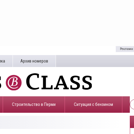
Реклама:
лка
Архив номеров
Строительство в Перми
​Ситуация с бензином