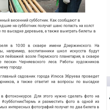
онный весенний субботник. Как сообщают в
едшие на субботник получат шанс попасть на холст
е по высадке деревьев, а также выиграть билеты в
преля в 10:00 в сквере имени Дзержинского. На
, например, воспитанники школ искусств будут
я пейзажей: возле Пермского планетария, в сквере
е пески» Черняевского леса. Работы художников
нему городу.
 главный садовник города Илюса Збруева проведет
арников, а также ответит на вопросы по высадке
 в фотоконкурсе. Для этого нужно сделать фото на
г #субботникПермь и разместить фото в одной из
самых интересных фотографий получат по два билета в