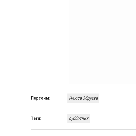
Персоны:
Илюса Збруева
Теги:
субботник