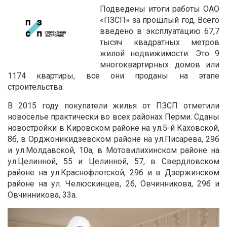
Подведены итоги работы ОАО
«ПЗСП» за прошлый год. Всего
введено в эксплуатацию 67,7
тысяч квадратных метров
жилой недвижимости. Это 9
многоквартирных домов или
1174 квартиры, все они проданы на этапе
строительства.
В 2015 году покупатели жилья от ПЗСП отметили
новоселье практически во всех районах Перми. Сданы
новостройки в Кировском районе на ул.5-й Каховской,
8б, в Орджоникидзевском районе на ул.Писарева, 29б
и ул.Молдавской, 10а, в Мотовилихинском районе на
ул.Целинной, 55 и Целинной, 57, в Свердловском
районе на ул.Краснофлотской, 29б и в Дзержинском
районе на ул. Челюскинцев, 2б, Овчинникова, 29б и
Овчинникова, 33а.